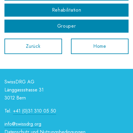
Rehabilitation
Grouper
Zurück
Home
SwissDRG AG
Länggassstrasse 31
3012 Bern
Tel.
+41 (0)31 310 05 50
info@swissdrg.org
Datenschutz und Nutzungsbedingungen