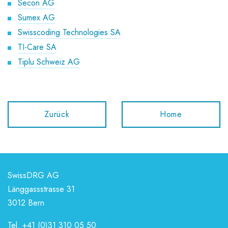
Secon AG
Sumex AG
Swisscoding Technologies SA
TI-Care SA
Tiplu Schweiz AG
Zurück
Home
SwissDRG AG
Länggassstrasse 31
3012 Bern
Tel.
+41 (0)31 310 05 50