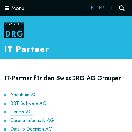
Menu
DE
FR
IT
Toggle
navigation
IT Partner
IT-Partner für den SwissDRG AG Grouper
Adcubum AG
BBT Software AG
Centris AG
Corona Informatik AG
Data to Decision AG