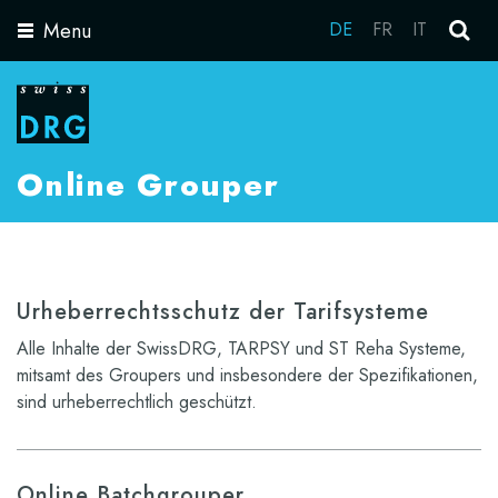
Menu
DE
FR
IT
Toggle
navigation
Online Grouper
Urheberrechtsschutz der Tarifsysteme
Alle Inhalte der SwissDRG, TARPSY und ST Reha Systeme,
mitsamt des Groupers und insbesondere der Spezifikationen,
sind urheberrechtlich geschützt.
Online Batchgrouper