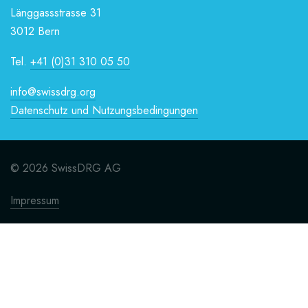
Länggassstrasse 31
3012 Bern
Tel.
+41 (0)31 310 05 50
info@swissdrg.org
Datenschutz und Nutzungsbedingungen
© 2026 SwissDRG AG
Impressum