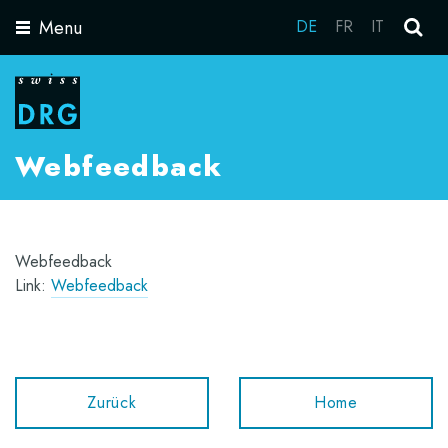
Menu
DE
FR
IT
Toggle
navigation
Webfeedback
Webfeedback
Link:
Webfeedback
Zurück
Home