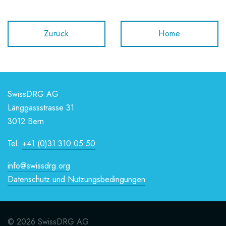
Zurück
Home
SwissDRG AG
Länggassstrasse 31
3012 Bern
Tel.
+41 (0)31 310 05 50
info@swissdrg.org
Datenschutz und Nutzungsbedingungen
© 2026 SwissDRG AG