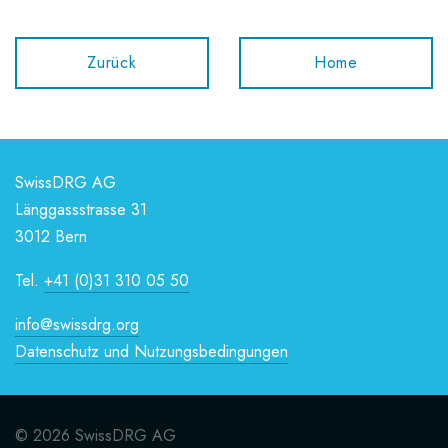
Zurück
Home
SwissDRG AG
Länggassstrasse 31
3012 Bern
Tel.
+41 (0)31 310 05 50
info@swissdrg.org
Datenschutz und Nutzungsbedingungen
© 2026 SwissDRG AG