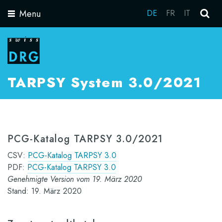
Menu
DE
FR
IT
Toggle
navigation
TARPSY System 3.0/2021
PCG-Katalog TARPSY 3.0/2021
CSV:
PCG-Katalog TARPSY 3.0
PDF:
PCG-Katalog TARPSY 3.0
Genehmigte Version vom 19. März 2020
Stand: 19. März 2020