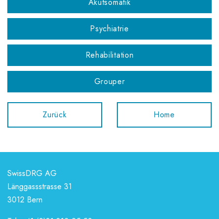
Akutsomatik
Psychiatrie
Rehabilitation
Grouper
Zurück
Home
SwissDRG AG
Länggassstrasse 31
3012 Bern