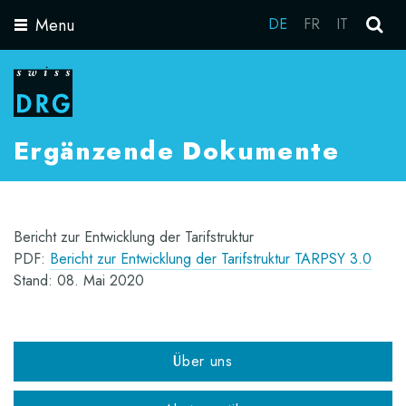
Menu
DE
FR
IT
Toggle
navigation
Ergänzende Dokumente
Bericht zur Entwicklung der Tarifstruktur
PDF:
Bericht zur Entwicklung der Tarifstruktur TARPSY 3.0
Stand: 08. Mai 2020
Über uns