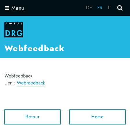
Menu
DE
FR
IT
Toggle
navigation
Webfeedback
Webfeedback
Lien :
Webfeedback
Retour
Home