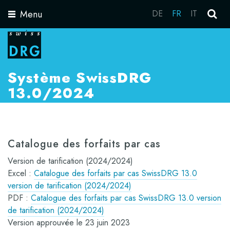
Menu
DE
FR
IT
Toggle
navigation
Système SwissDRG
13.0/2024
Catalogue des forfaits par cas
Version de tarification (2024/2024)
Excel :
Catalogue des forfaits par cas SwissDRG 13.0
version de tarification (2024/2024)
PDF :
Catalogue des forfaits par cas SwissDRG 13.0 version
de tarification (2024/2024)
Version approuvée le 23 juin 2023