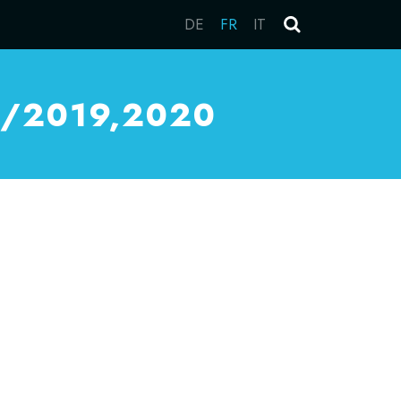
DE
FR
IT
0/2019,2020