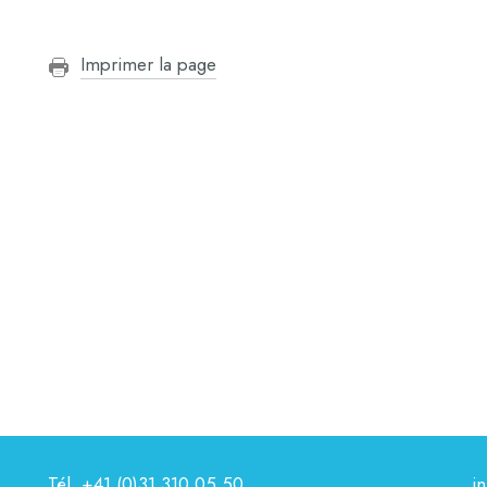
Imprimer la page
Tél.
+41 (0)31 310 05 50
i