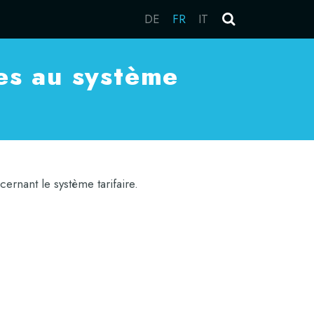
DE
FR
IT
ves au système
cernant le système tarifaire.