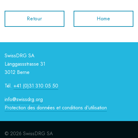
Retour
Home
SwissDRG SA
Länggassstrasse 31
3012 Berne
Tél.
+41 (0)31 310 05 50
info@swissdrg.org
Protection des données et conditions d'utilisation
© 2026 SwissDRG SA