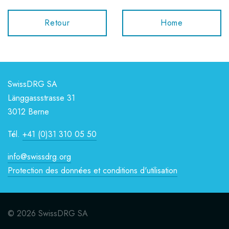
Retour
Home
SwissDRG SA
Länggassstrasse 31
3012 Berne
Tél.
+41 (0)31 310 05 50
info@swissdrg.org
Protection des données et conditions d'utilisation
© 2026 SwissDRG SA