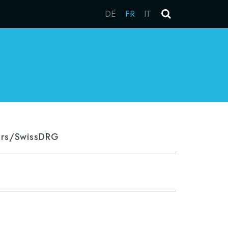
DE
FR
IT
iers/SwissDRG