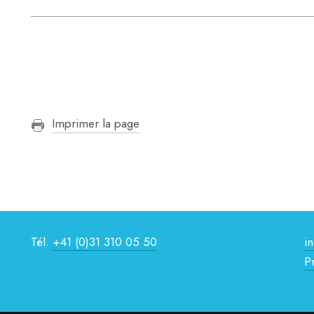
Imprimer la page
Tél.
+41 (0)31 310 05 50
i
P