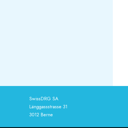
SwissDRG SA
Länggassstrasse 31
3012 Berne