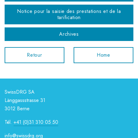
Notice pour la saisie des prestations et de la
tarification
Archives
Retour
Home
SwissDRG SA
Länggassstrasse 31
3012 Berne
Tél.
+41 (0)31 310 05 50
info@swissdrg.org