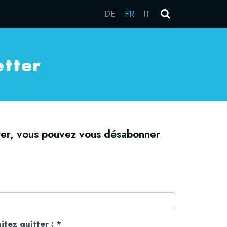
DE
FR
IT
etter
tter, vous pouvez vous désabonner
itez quitter :
*