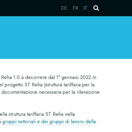
DE
FR
IT
ST Reha 1.0 a decorrere dal 1° gennaio 2022.In
 progetto ST Reha (struttura tariffaria per la
la documentazione necessaria per la rilevazione
lla struttura tariffaria ST Reha nella
ei
gruppi settoriali e dei gruppi di lavoro della