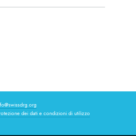
nfo@swissdrg.org
rotezione dei dati e condizioni di utilizzo