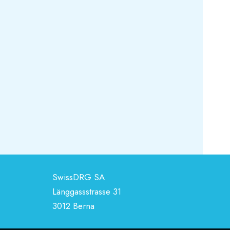
SwissDRG SA
Länggassstrasse 31
3012 Berna