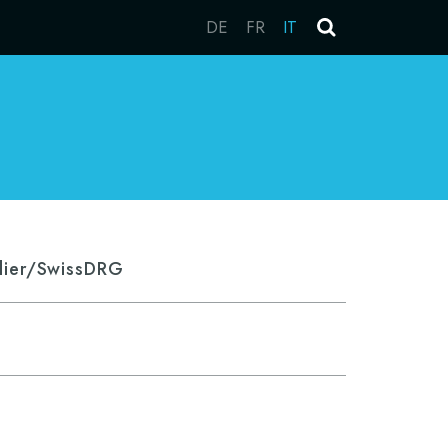
DE
FR
IT
tlier/SwissDRG