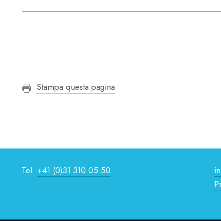
Stampa questa pagina
Tel.
+41 (0)31 310 05 50
i
P