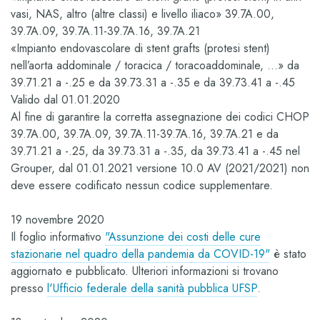
vasi, NAS, altro (altre classi) e livello iliaco» 39.7A.00,
39.7A.09, 39.7A.11-39.7A.16, 39.7A.21
«Impianto endovascolare di stent grafts (protesi stent)
nell’aorta addominale / toracica / toracoaddominale, …» da
39.71.21 a -.25 e da 39.73.31 a -.35 e da 39.73.41 a -.45
Valido dal 01.01.2020
Al fine di garantire la corretta assegnazione dei codici CHOP
39.7A.00, 39.7A.09, 39.7A.11-39.7A.16, 39.7A.21 e da
39.71.21 a -.25, da 39.73.31 a -.35, da 39.73.41 a -.45 nel
Grouper, dal 01.01.2021 versione 10.0 AV (2021/2021) non
deve essere codificato nessun codice supplementare.
19 novembre 2020
Il foglio informativo
"Assunzione dei costi delle cure
stazionarie nel quadro della pandemia da COVID-19"
è stato
aggiornato e pubblicato. Ulteriori informazioni si trovano
presso
l'Ufficio federale della sanità pubblica UFSP
.