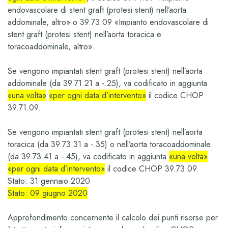
endovascolare di stent graft (protesi stent) nell’aorta
addominale, altro»
o
39.73.09 «Impianto endovascolare di
stent graft (protesi stent) nell’aorta toracica e
toracoaddominale, altro»
.
Se vengono impiantati stent graft (protesi stent) nell’aorta
addominale (
da 39.71.21 a -.25
), va codificato in aggiunta
«una volta»
«per ogni data d’intervento»
il codice CHOP
39.71.09
.
Se vengono impiantati stent graft (protesi stent) nell’aorta
toracica (
da 39.73.31 a -.35
) o nell’aorta toracoaddominale
(d
a 39.73.41 a -.45
), va codificato in aggiunta
«una volta»
«per ogni data d’intervento»
il codice CHOP
39.73.09
.
Stato: 31 gennaio 2020
Stato:
09 giugno 2020
Approfondimento concernente il calcolo dei punti risorse per