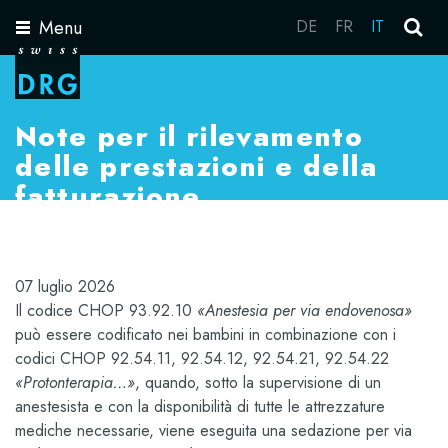
Menu
DE
FR
IT
Toggle
navigation
Note per il rilevamento
delle prestazioni e della
fatturazione
07 luglio 2026
Il codice CHOP 93.92.10
«Anestesia per via endovenosa»
può essere codificato nei bambini in combinazione con i
codici CHOP 92.54.11, 92.54.12, 92.54.21, 92.54.22
«Protonterapia…»
, quando, sotto la supervisione di un
anestesista e con la disponibilità di tutte le attrezzature
mediche necessarie, viene eseguita una sedazione per via