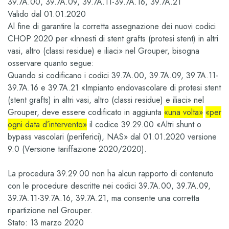
39.7A.00, 39.7A.09, 39.7A.11-39.7A.16, 39.7A.21
Valido dal 01.01.2020
Al fine di garantire la corretta assegnazione dei nuovi codici
CHOP 2020 per «Innesti di stent grafts (protesi stent) in altri
vasi, altro (classi residue) e iliaci» nel Grouper, bisogna
osservare quanto segue:
Quando si codificano i codici
39.7A.00, 39.7A.09, 39.7A.11-
39.7A.16
e
39.7A.21
«Impianto endovascolare di protesi stent
(stent grafts) in altri vasi, altro (classi residue) e iliaci» nel
Grouper, deve essere codificato in aggiunta
«una volta»
«per
ogni data d’intervento»
il codice
39.29.00 «Altri shunt o
bypass vascolari (periferici), NAS»
dal 01.01.2020 versione
9.0 (Versione tariffazione 2020/2020).
La procedura 39.29.00 non ha alcun rapporto di contenuto
con le procedure descritte nei codici 39.7A.00, 39.7A.09,
39.7A.11-39.7A.16, 39.7A.21, ma consente una corretta
ripartizione nel Grouper.
Stato: 13 marzo 2020