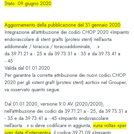
Stato:
09 giugno 2020
Aggiornamento della pubblicazione del 31 gennaio 2020
Integrazione all’attribuzione dei codici CHOP 2020 «Impianto
endovascolare di stent grafts (protesi stent) nell’aorta
addominale / toracica / toracoaddominale, …»
da 39.71.21 a -.25 e da 39.73.31 a -.35 e da 39.73.41 a
-.45
Valida dal 01.01.2020
Per garantire la corretta attribuzione dei nuovi codici CHOP
2020 per gli «stent graft (protesi stent) aortici» nel Grouper,
va osservato quanto segue.
Dal 01.01.2020, versione 9.0 AV (2020/2020),
nell’attribuzione dei codici da
39.71.21 a -.25, da 39.73.31 a
-.35
e
da 39.73.41 a -.45 «Impianto endovascolare
nell’aorta…»
si deve codificare in aggiunta,
«una volta»
«per
ogni data d’intervento»
, il codice
39.71.09 «Impianto