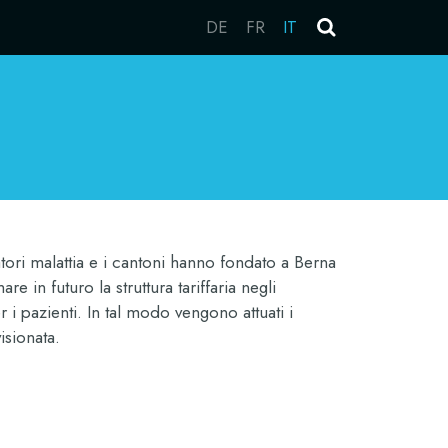
DE
FR
IT
ratori malattia e i cantoni hanno fondato a Berna
e in futuro la struttura tariffaria negli
i pazienti. In tal modo vengono attuati i
visionata.