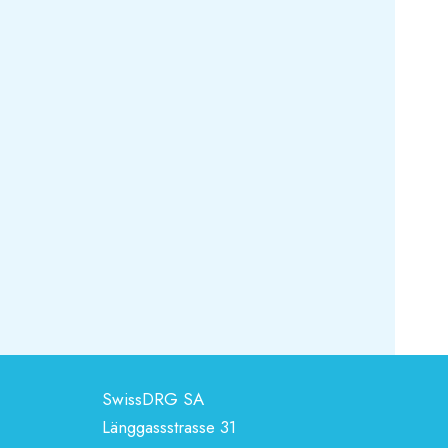
SwissDRG SA
Länggassstrasse 31