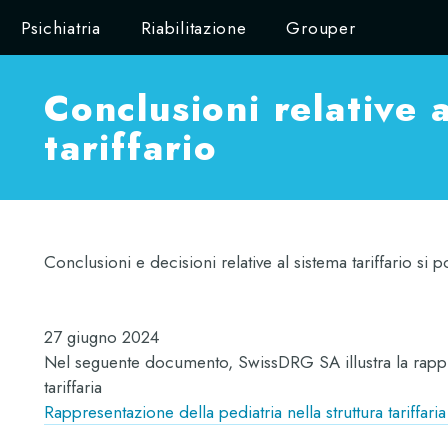
Psichiatria
Riabilitazione
Grouper
Conclusioni relative 
tariffario
Conclusioni e decisioni relative al sistema tariffario si
27 giugno 2024
Nel seguente documento, SwissDRG SA illustra la rappres
tariffaria
Rappresentazione della pediatria nella struttura tariffa