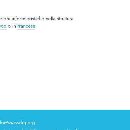
oni infermieristiche nella struttura
sco
o in
francese
.
nfo@swissdrg.org