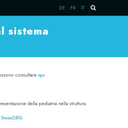
DE
FR
IT
al sistema
 possono consultare
qui
.
entazione della pediatria nella struttura
ria SwissDRG