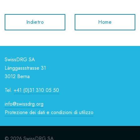
Indietro
Home
SwissDRG SA
Länggassstrasse 31
3012 Berna
Tel.
+41 (0)31 310 05 50
info@swissdrg.org
Protezione dei dati e condizioni di utilizzo
© 2026 SwissDRG SA