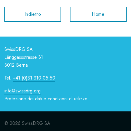
Indietro
Home
SwissDRG SA
Länggassstrasse 31
3012 Berna
Tel.
+41 (0)31 310 05 50
info@swissdrg.org
Protezione dei dati e condizioni di utilizzo
© 2026 SwissDRG SA