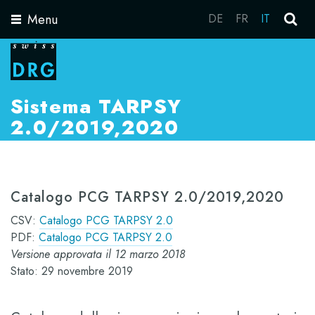
Menu
DE
FR
IT
Toggle
navigation
Sistema TARPSY
2.0/2019,2020
Catalogo PCG TARPSY 2.0/2019,2020
CSV:
Catalogo PCG TARPSY 2.0
PDF:
Catalogo PCG TARPSY 2.0
Versione approvata il 12 marzo 2018
Stato: 29 novembre 2019