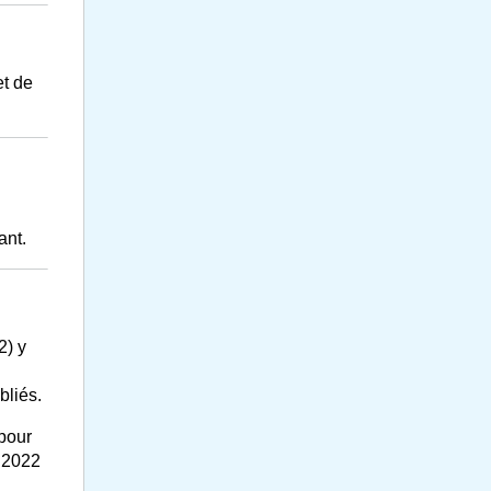
et de
ant.
2) y
bliés.
 pour
M 2022