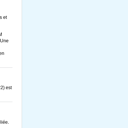
s et
M
. Une
 en
22) est
liée.