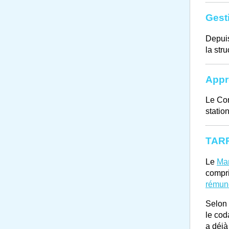
Gest
Depuis
la str
Appro
Le Con
statio
TARP
Le
Man
compr
rémun
Selon 
le cod
a déjà