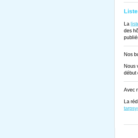
List
La
lis
des hô
publié
Nos bu
Nous v
début
Avec n
La réd
tarps