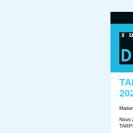
TA
20
Madam
Nous a
TARPS