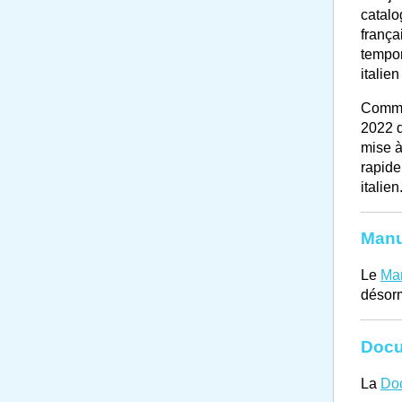
catalo
frança
tempor
italie
Comme 
2022 d
mise à
rapide
italien
Manue
Le
Man
désorm
Docu
La
Do